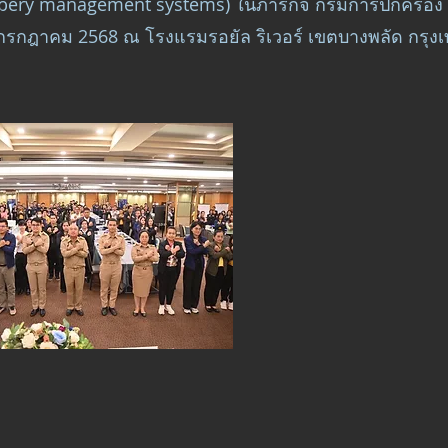
ribery management systems) ในภารกิจ กรมการปกครอง วัน
กรกฎาคม 2568 ณ โรงแรมรอยัล ริเวอร์ เขตบางพลัด กรุง