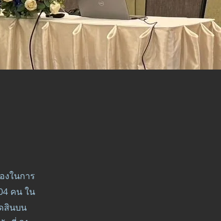
ครองในการ
204 คน ใน
ิดสินบน